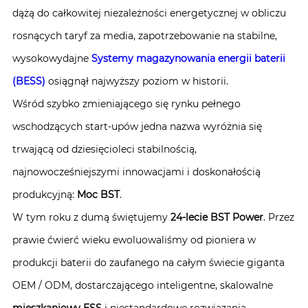
dążą do całkowitej niezależności energetycznej w obliczu
rosnących taryf za media, zapotrzebowanie na stabilne,
wysokowydajne
Systemy magazynowania energii baterii
(BESS)
osiągnął najwyższy poziom w historii.
Wśród szybko zmieniającego się rynku pełnego
wschodzących start-upów jedna nazwa wyróżnia się
trwającą od dziesięcioleci stabilnością,
najnowocześniejszymi innowacjami i doskonałością
produkcyjną:
Moc BST
.
W tym roku z dumą świętujemy
24-lecie BST Power
. Przez
prawie ćwierć wieku ewoluowaliśmy od pioniera w
produkcji baterii do zaufanego na całym świecie giganta
OEM / ODM, dostarczającego inteligentne, skalowalne
mieszkaniowy ESS
i niestandardowe rozwiązania