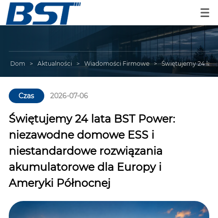
Dom
>
Aktualności
>
Wiadomości Firmowe
>
Świętujemy 24 lat
Czas
2026-07-06
Świętujemy 24 lata BST Power:
niezawodne domowe ESS i
niestandardowe rozwiązania
akumulatorowe dla Europy i
Ameryki Północnej