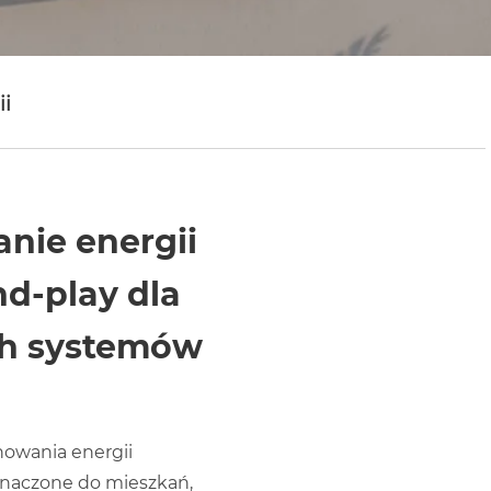
ii
nie energii
nd-play dla
h systemów
h
owania energii
znaczone do mieszkań,