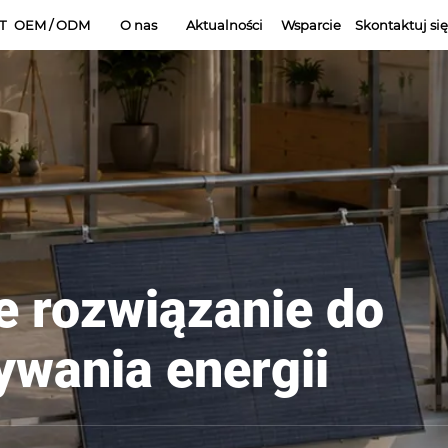
T
OEM / ODM
O nas
Aktualności
Wsparcie
Skontaktuj si
 rozwiązanie do
wania energii