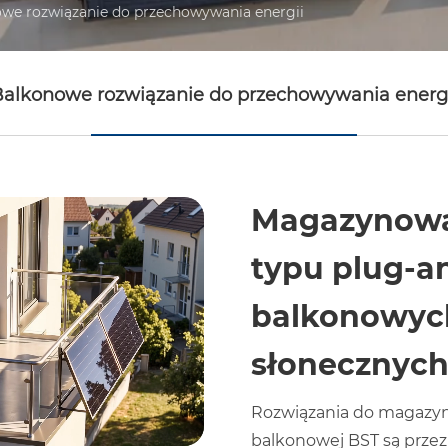
we rozwiązanie do przechowywania energii
alkonowe rozwiązanie do przechowywania energ
Magazynowa
typu plug-a
balkonowyc
słonecznyc
Rozwiązania do magazyn
balkonowej BST są prze