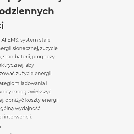
codziennych
i
 AI EMS, system stale
ergii słonecznej, zużycie
stan baterii, prognozy
ektrycznej, aby
ować zużycie energii.
rategiom ładowania i
wnicy mogą zwiększyć
j, obniżyć koszty energii
 ogólną wydajność
 interwencji.
i