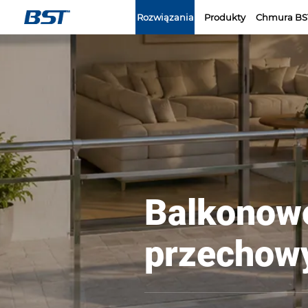
LOGO
Rozwiązania
Produkty
Chmura BS
Balkonowe
przechowy