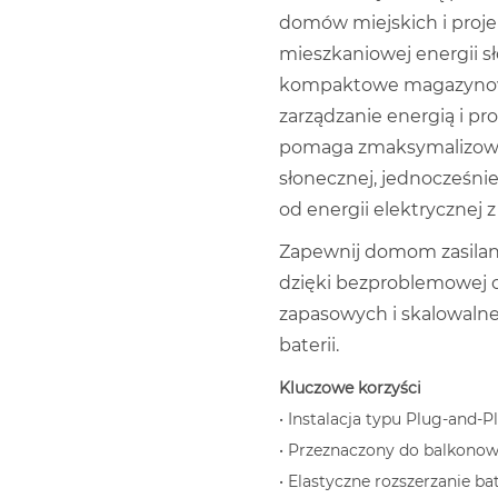
domów miejskich i proj
mieszkaniowej energii s
kompaktowe magazynowan
zarządzanie energią i pro
pomaga zmaksymalizowa
słonecznej, jednocześnie
od energii elektrycznej z 
Zapewnij domom zasilan
dzięki bezproblemowej o
zapasowych i skalowal
baterii.
Kluczowe korzyści
• Instalacja typu Plug-and-P
• Przeznaczony do balkono
• Elastyczne rozszerzanie bat