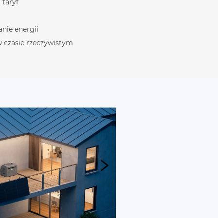
 taryf
nie energii
w czasie rzeczywistym