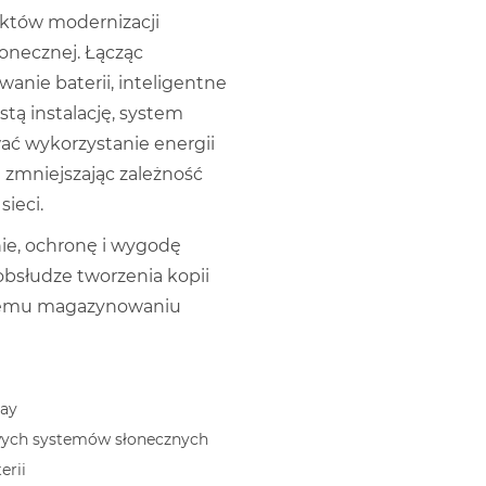
ektów modernizacji
łonecznej. Łącząc
ie baterii, inteligentne
stą instalację, system
ć wykorzystanie energii
 zmniejszając zależność
sieci.
ie, ochronę i wygodę
bsłudze tworzenia kopii
nemu magazynowaniu
lay
wych systemów słonecznych
erii