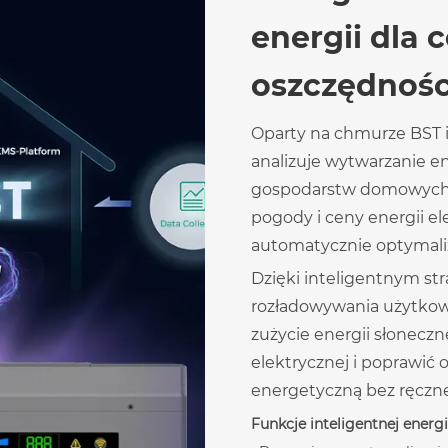
energii dla 
oszczędnośc
Oparty na chmurze BST i
analizuje wytwarzanie en
gospodarstw domowych, 
pogody i ceny energii el
automatycznie optymaliz
Dzięki inteligentnym st
rozładowywania użytko
zużycie energii słoneczne
elektrycznej i poprawić
energetyczną bez ręcznej
Funkcje inteligentnej energi