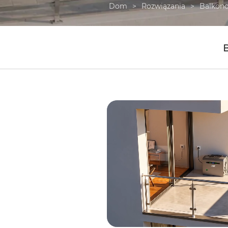
Dom
>
Rozwiązania
>
Balkono
B