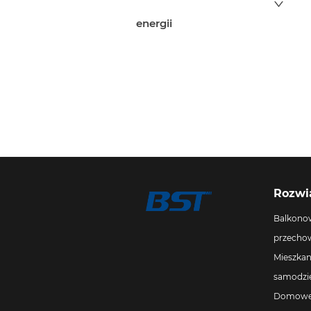
energii
Rozwi
Balkonow
przechow
Mieszkan
samodzie
Domowe 