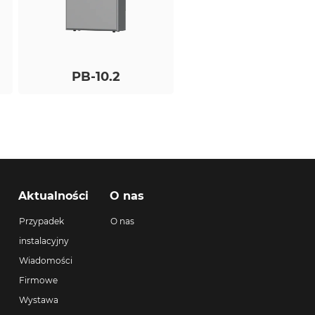
PB-10.2
Aktualności
O nas
Przypadek
O nas
instalacyjny
Wiadomości
Firmowe
Wystawa