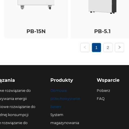
PB-15N
PB-5.1
1
2
ązania
Produkty
Wsparcie
e rozwiązanie do
Domowe
Pobierz
ywania energii
przechowywanie
FAQ
iowe rozwiązanie do
baterii
lnej konsumpcji
System
rozwiązanie do
magazynowania