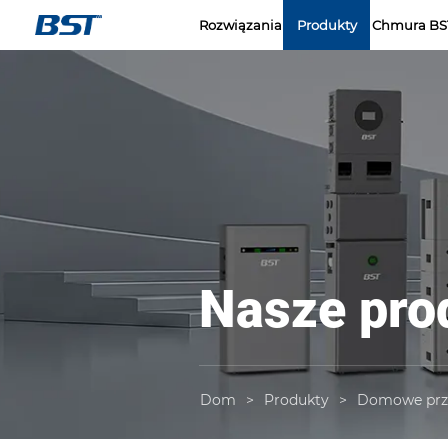
LOGO
Rozwiązania
Produkty
Chmura BS
Nasze pro
Dom
>
Produkty
>
Domowe prze