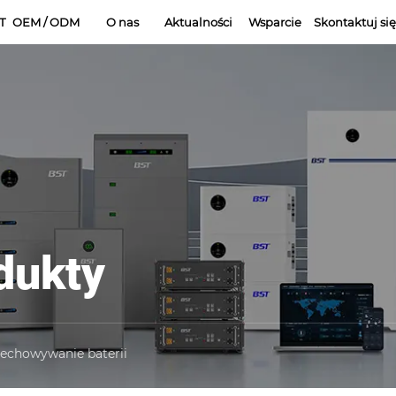
T
OEM / ODM
O nas
Aktualności
Wsparcie
Skontaktuj si
dukty
chowywanie baterii